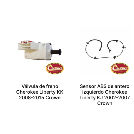
Añadir al carrito
Añadir al carrito
Escríbenos por
Escríbenos por
Whatsapp
Whatsapp
Válvula de freno
Sensor ABS delantero
Cherokee Liberty KK
izquierdo Cherokee
2008-2015 Crown
Liberty KJ 2002-2007
Crown
$
1.00
$
1.00
Añadir al carrito
Añadir al carrito
Escríbenos por
Escríbenos por
Whatsapp