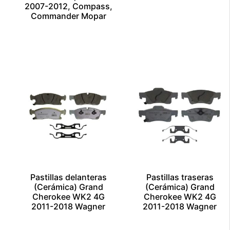
$
1.00
2007-2012, Compass,
Commander Mopar
Añadir al carrito
Escríbenos por
$
1.00
Whatsapp
Añadir al carrito
Escríbenos por
Whatsapp
Pastillas delanteras
Pastillas traseras
(Cerámica) Grand
(Cerámica) Grand
5
Cherokee WK2 4G
Cherokee WK2 4G
2011-2018 Wagner
2011-2018 Wagner
$
1.00
$
1.00