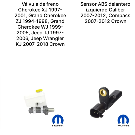
Válvula de freno
Sensor ABS delantero
Cherokee XJ 1997-
izquierdo Caliber
2001, Grand Cherokee
2007-2012, Compass
ZJ 1994-1998, Grand
2007-2012 Crown
Cherokee WJ 1999-
$
1.00
2005, Jeep TJ 1997-
2006, Jeep Wrangler
Añadir al carrito
KJ 2007-2018 Crown
Escríbenos por
$
1.00
Whatsapp
Añadir al carrito
Escríbenos por
Whatsapp