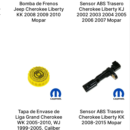
Bomba de Frenos
Sensor ABS Trasero
-
Jeep Cherokee Liberty
Cherokee Liberty KJ
-
KK 2008 2009 2010
2002 2003 2004 2005
Mopar
2006 2007 Mopar
$
1.00
$
1.00
Añadir al carrito
Añadir al carrito
Escríbenos por
Escríbenos por
Whatsapp
Whatsapp
o
Tapa de Envase de
Sensor ABS Trasero
Liga Grand Cherokee
Cherokee Liberty KK
WK 2005-2010, WJ
2008-2015 Mopar
1999-2005, Caliber