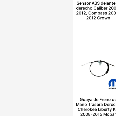
Sensor ABS delante
derecho Caliber 20
2012, Compass 200
2012 Crown
$
1.00
Añadir al carrito
Escríbenos por
Whatsapp
Guaya de Freno d
Mano Trasera Derec
Cherokee Liberty 
2008-2015 Mopa