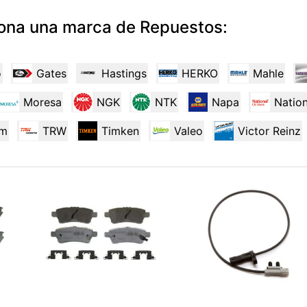
ona una marca de Repuestos:
o
Gates
Hastings
HERKO
Mahle
Moresa
NGK
NTK
Napa
Nation
rm
TRW
Timken
Valeo
Victor Reinz