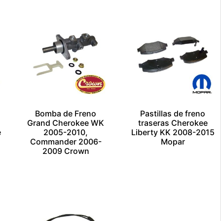
Whatsapp
Bomba de Freno
Pastillas de freno
Grand Cherokee WK
traseras Cherokee
e
2005-2010,
Liberty KK 2008-2015
Commander 2006-
Mopar
2009 Crown
$
1.00
$
1.00
Añadir al carrito
Añadir al carrito
Escríbenos por
Escríbenos por
Whatsapp
Whatsapp