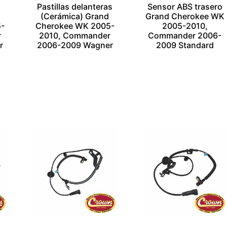
Pastillas delanteras
Sensor ABS trasero
(Cerámica) Grand
Grand Cherokee WK
5-
Cherokee WK 2005-
2005-2010,
r
2010, Commander
Commander 2006-
r
2006-2009 Wagner
2009 Standard
$
1.00
$
1.00
Añadir al carrito
Añadir al carrito
Escríbenos por
Escríbenos por
Whatsapp
Whatsapp