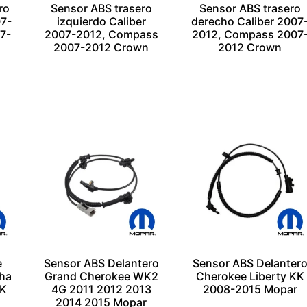
ro
Sensor ABS trasero
Sensor ABS trasero
07-
izquierdo Caliber
derecho Caliber 2007
7-
2007-2012, Compass
2012, Compass 2007
2007-2012 Crown
2012 Crown
$
1.00
$
1.00
Añadir al carrito
Añadir al carrito
Escríbenos por
Escríbenos por
Whatsapp
Whatsapp
e
Sensor ABS Delantero
Sensor ABS Delanter
ha
Grand Cherokee WK2
Cherokee Liberty KK
KK
4G 2011 2012 2013
2008-2015 Mopar
r
2014 2015 Mopar