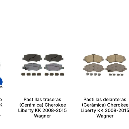
$
1.00
$
1.00
Añadir al carrito
Añadir al carrito
Escríbenos por
Escríbenos por
Whatsapp
Whatsapp
o
Pastillas traseras
Pastillas delanteras
WK
(Cerámica) Cherokee
(Cerámica) Cherokee
Liberty KK 2008-2015
Liberty KK 2008-201
-
Wagner
Wagner
$
1.00
$
1.00