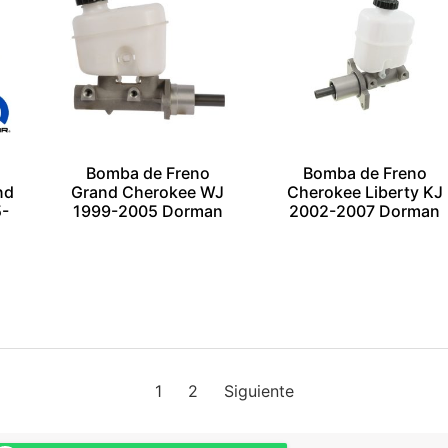
Bomba de Freno
Bomba de Freno
nd
Grand Cherokee WJ
Cherokee Liberty KJ
5-
1999-2005 Dorman
2002-2007 Dorman
$
1.00
$
1.00
Añadir al carrito
Añadir al carrito
Escríbenos por
Escríbenos por
Whatsapp
Whatsapp
1
2
Siguiente