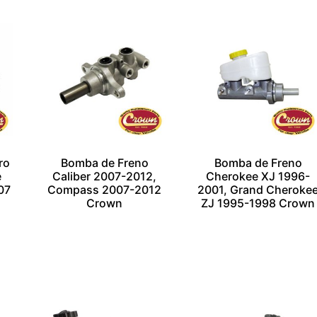
Whatsapp
Whatsapp
ro
Bomba de Freno
Bomba de Freno
e
Caliber 2007-2012,
Cherokee XJ 1996-
07
Compass 2007-2012
2001, Grand Cheroke
Crown
ZJ 1995-1998 Crown
$
1.00
$
1.00
Añadir al carrito
Añadir al carrito
Escríbenos por
Escríbenos por
Whatsapp
Whatsapp