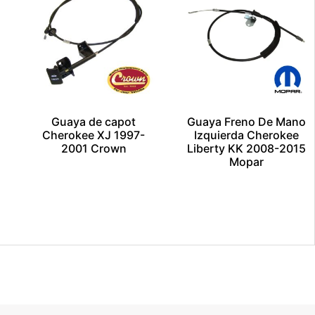
Guaya de capot
Guaya Freno De Mano
Cherokee XJ 1997-
Izquierda Cherokee
2001 Crown
Liberty KK 2008-2015
Mopar
$
1.00
$
1.00
Añadir al carrito
Añadir al carrito
Escríbenos por
Escríbenos por
Whatsapp
Whatsapp