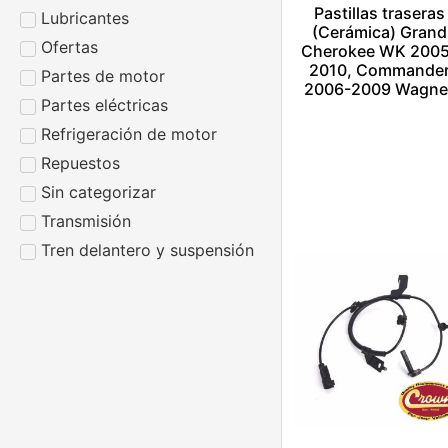
Pastillas traseras
Lubricantes
(Cerámica) Grand
Ofertas
Cherokee WK 200
2010, Commande
Partes de motor
2006-2009 Wagne
Partes eléctricas
$
1.00
Refrigeración de motor
Añadir al carrito
Repuestos
Escríbenos por
Sin categorizar
Whatsapp
Transmisión
Tren delantero y suspensión