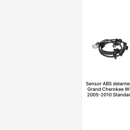
$
1.00
Añadir al carrito
Escríbenos por
Whatsapp
Sensor ABS delante
Grand Cherokee 
2005-2010 Standa
$
1.00
Añadir al carrito
Escríbenos por
Whatsapp