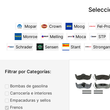
Selecci
Mopar
Crown
Moog
Fel-Pr
Monroe
Melling
Moca
STP
Schrader
Sensen
Stant
Stronga
Filtrar por Categorías:
Bombas de gasolina
Carrocería e interiores
Empacaduras y sellos
Frenos