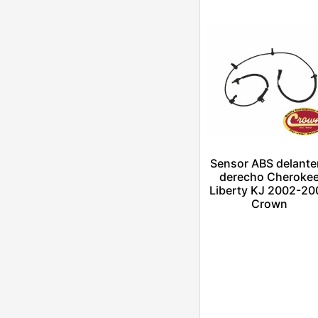
Sensor ABS delante
derecho Cheroke
Liberty KJ 2002-20
Crown
$
1.00
Añadir al carrito
Escríbenos por
Whatsapp