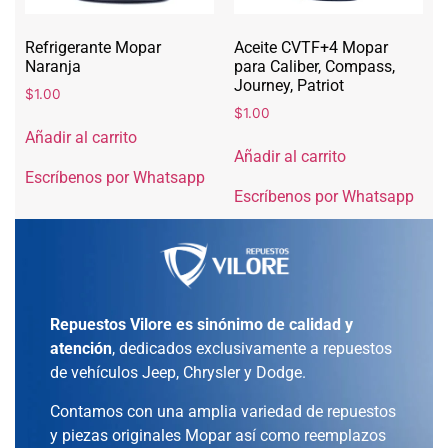
Refrigerante Mopar
Aceite CVTF+4 Mopar
Naranja
para Caliber, Compass,
Journey, Patriot
$
1.00
$
1.00
Añadir al carrito
Añadir al carrito
Escríbenos por Whatsapp
Escríbenos por Whatsapp
Repuestos Vilore es sinónimo de calidad y
atención
, dedicados exclusivamente a repuestos
de vehículos Jeep, Chrysler y Dodge.
Contamos con una amplia variedad de repuestos
y piezas originales Mopar así como reemplazos